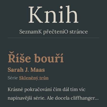
Knih
Seznam
K přečtení
O stránce
Říše bouří
Sarah J. Maas
Série
Skleněný trůn
Krásné pokračování čím dál tím víc
napínavější série. Ale docela cliffhanger…