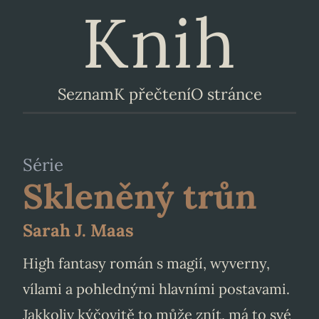
Knih
Seznam
K přečtení
O stránce
Série
Skleněný trůn
Sarah J. Maas
High fantasy román s magií, wyverny,
vílami a pohlednými hlavními postavami.
Jakkoliv kýčovitě to může znít, má to své